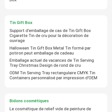
Tin Gift Box
Tin Gift Box
Bidons cosmétiques
Support d'emballage de cas de Tin Gift Box
Cigarette Tin de cru pour la décoration de
ouvrage
Tin Lunch Boxes
Halloween Tin Gift Box Metal Tin formé par
potiron peut emballage de cadeau
Contenants ronds en étain
Emballage actuel de vacances de Tin Serving
Tray Christmas Design de rond de cru
ODM Tin Serving Tray rectangulaire CMYK Tin
Tin Box rectangulaire
Containers personnalisé par impression d'OEM
Place Tin Box
Bidons cosmétiques
Tin Can fait sur commande
Le cosmétique de relief vide de peinture de