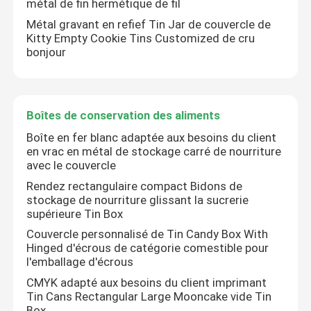
métal de fin hermétique de fil
Métal gravant en refief Tin Jar de couvercle de
Bougie Tin Can
Kitty Empty Cookie Tins Customized de cru
bonjour
Chocolat Tin Box
Boîtes de conservation des aliments
Bidons en vrac de Noël
Boîte en fer blanc adaptée aux besoins du client
en vrac en métal de stockage carré de nourriture
avec le couvercle
Chariot de thé Tin
Rendez rectangulaire compact Bidons de
stockage de nourriture glissant la sucrerie
Étain de café en métal
supérieure Tin Box
Couvercle personnalisé de Tin Candy Box With
Hinged d'écrous de catégorie comestible pour
Bidons vides de biscuit
l'emballage d'écrous
CMYK adapté aux besoins du client imprimant
Tin Cans Rectangular Large Mooncake vide Tin
Boîtes de conservation des aliments
Box