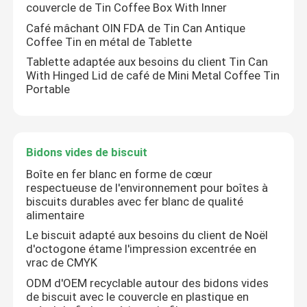
couvercle de Tin Coffee Box With Inner
Café mâchant OIN FDA de Tin Can Antique
À propos de nous
Coffee Tin en métal de Tablette
Tablette adaptée aux besoins du client Tin Can
With Hinged Lid de café de Mini Metal Coffee Tin
Visite de l'usine
Portable
Contrôle de la qualité
Bidons vides de biscuit
Nous contacter
Boîte en fer blanc en forme de cœur
respectueuse de l'environnement pour boîtes à
biscuits durables avec fer blanc de qualité
Demandez un devis
alimentaire
Le biscuit adapté aux besoins du client de Noël
d'octogone étame l'impression excentrée en
Biscuit Tin Can
vrac de CMYK
ODM d'OEM recyclable autour des bidons vides
de biscuit avec le couvercle en plastique en
Sucrerie Tin Can