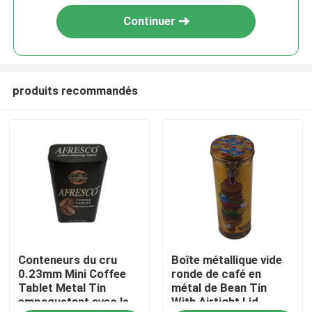
Continuer
produits recommandés
À la maison
Conteneurs du cru
Boîte métallique vide
Produits
0.23mm Mini Coffee
ronde de café en
Tablet Metal Tin
métal de Bean Tin
empaquetant avec le
With Airtight Lid
Vidéos