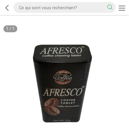
1
/
1