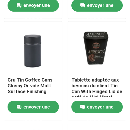
couvercle
87*250mm de café
envoyer une
envoyer une
À propos de nous
demande
demande
Visite de l'usine
Contrôle de la qualité
Nous contacter
Cru Tin Coffee Cans
Tablette adaptée aux
Glossy Or vide Matt
besoins du client Tin
Demandez un devis
Surface Finishing
Can With Hinged Lid de
café de Mini Metal
Coffee Tin Portable
envoyer une
envoyer une
Biscuit Tin Can
demande
demande
Sucrerie Tin Can