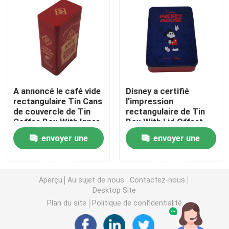
Bougie Tin Can
Chocolat Tin Box
A annoncé le café vide
Disney a certifié
Bidons en vrac de Noël
rectangulaire Tin Cans
l'impression
de couvercle de Tin
rectangulaire de Tin
Coffee Box With Inner
Box With Lid Offset
Chariot de thé Tin
CMYK de café en
envoyer une
envoyer une
métal
Étain de café en métal
demande
demande
Aperçu
Au sujet de nous
Contactez-nous
Bidons vides de biscuit
Desktop Site
Plan du site
Politique de confidentialité
Boîtes de conservation des aliments