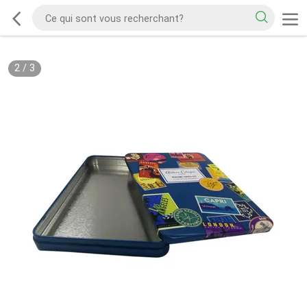
2
/
3