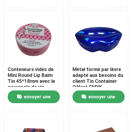
avec la couverture
demande
demande
À propos de nous
Visite de l'usine
Contrôle de la qualité
Conteneurs vides de
Métal formé par lèvre
Nous contacter
Mini Round Lip Balm
adapté aux besoins du
Tin 45*18mm avec le
client Tin Container
couvercle de vis
Offset CMYK
Demandez un devis
imprimant Tin
envoyer une
envoyer une
Cosmetic Containers
demande
demande
Biscuit Tin Can
Sucrerie Tin Can