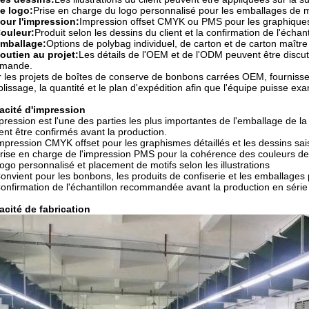
e logo:
Prise en charge du logo personnalisé pour les emballages de 
our l'impression:
Impression offset CMYK ou PMS pour les graphiques
ouleur:
Produit selon les dessins du client et la confirmation de l'échant
mballage:
Options de polybag individuel, de carton et de carton maître 
outien au projet:
Les détails de l'OEM et de l'ODM peuvent être discuté
mande.
 les projets de boîtes de conserve de bonbons carrées OEM, fournisse
lissage, la quantité et le plan d'expédition afin que l'équipe puisse ex
acité d'impression
pression est l'une des parties les plus importantes de l'emballage de la b
ent être confirmés avant la production.
mpression CMYK offset pour les graphismes détaillés et les dessins sai
rise en charge de l'impression PMS pour la cohérence des couleurs d
ogo personnalisé et placement de motifs selon les illustrations
onvient pour les bonbons, les produits de confiserie et les emballages
onfirmation de l'échantillon recommandée avant la production en série
cité de fabrication