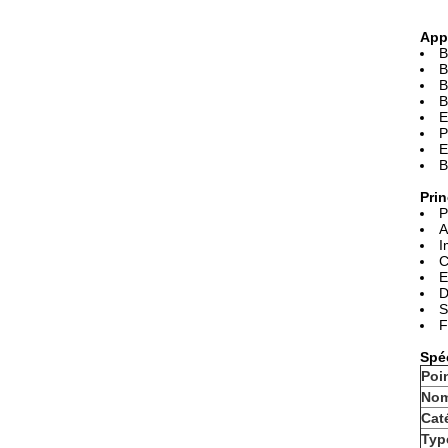
App
B
B
B
B
E
P
E
B
Prin
P
A
I
C
E
D
S
F
Spé
Poi
Nom
Cat
Typ