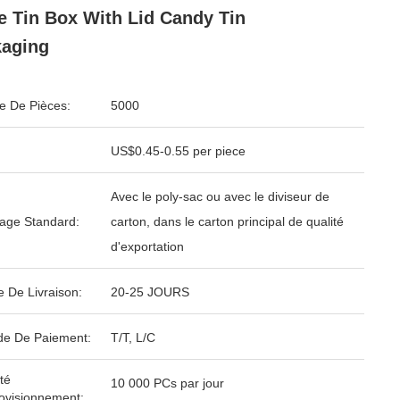
e Tin Box With Lid Candy Tin
aging
 De Pièces:
5000
US$0.45-0.55 per piece
Avec le poly-sac ou avec le diviseur de
age Standard:
carton, dans le carton principal de qualité
d'exportation
e De Livraison:
20-25 JOURS
e De Paiement:
T/T, L/C
té
10 000 PCs par jour
ovisionnement: