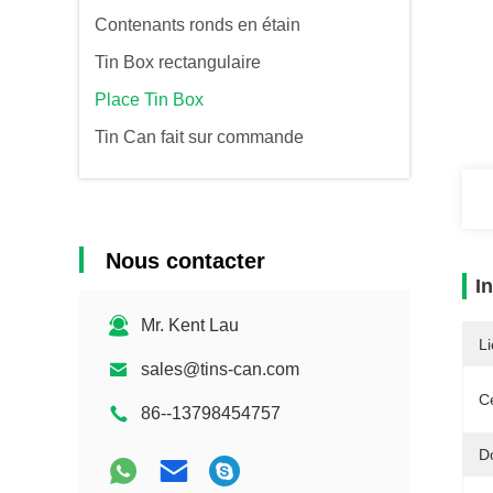
Contenants ronds en étain
Tin Box rectangulaire
Place Tin Box
Tin Can fait sur commande
Nous contacter
I
Mr. Kent Lau
Li
sales@tins-can.com
Ce
86--13798454757
D