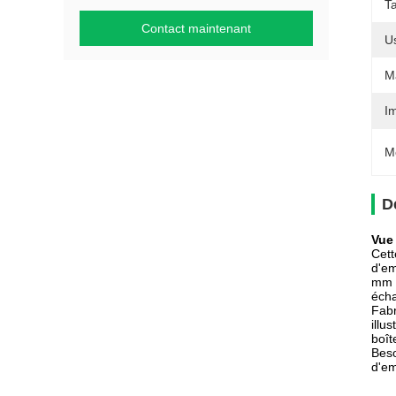
Ta
Contact maintenant
U
Ma
I
M
D
Vue
Cett
d'em
mm d
écha
Fabr
illu
boît
Beso
d'em