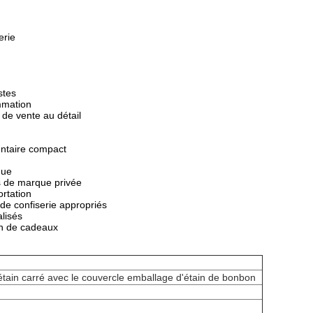
erie
stes
mmation
de vente au détail
entaire compact
que
es de marque privée
ortation
de confiserie appropriés
lisés
ion de cadeaux
tain carré avec le couvercle emballage d'étain de bonbon