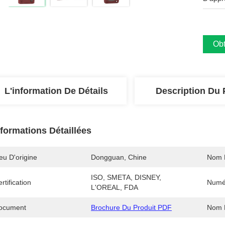
Obt
L'information De Détails
Description Du 
nformations Détaillées
eu D'origine
Dongguan, Chine
Nom 
ISO, SMETA, DISNEY, 
rtification
Numé
L'OREAL, FDA
ocument
Brochure Du Produit PDF
Nom D