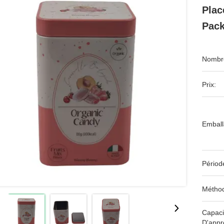
Plac
Pack
Nombre
Prix:
Emball
Périod
Méthod
Capaci
D'appr