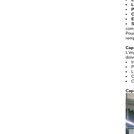
L
P
C
E
S
com
Pour
remp
Cap
L'im
doiv
I
P
L
C
C
Capa