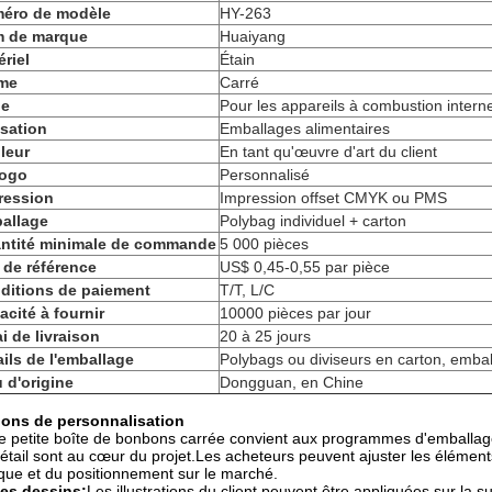
éro de modèle
HY-263
 de marque
Huaiyang
riel
Étain
me
Carré
le
Pour les appareils à combustion intern
isation
Emballages alimentaires
leur
En tant qu'œuvre d'art du client
logo
Personnalisé
ression
Impression offset CMYK ou PMS
allage
Polybag individuel + carton
ntité minimale de commande
5 000 pièces
x de référence
US$ 0,45-0,55 par pièce
ditions de paiement
T/T, L/C
acité à fournir
10000 pièces par jour
i de livraison
20 à 25 jours
ails de l'emballage
Polybags ou diviseurs en carton, emball
 d'origine
Dongguan, en Chine
ions de personnalisation
e petite boîte de bonbons carrée convient aux programmes d'emballage p
étail sont au cœur du projet.Les acheteurs peuvent ajuster les éléments 
ue et du positionnement sur le marché.
es dessins:
Les illustrations du client peuvent être appliquées sur la s