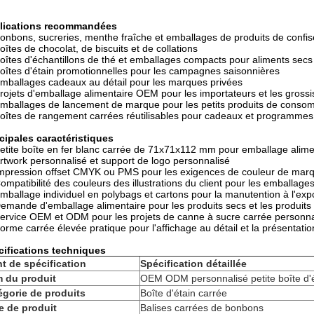
lications recommandées
onbons, sucreries, menthe fraîche et emballages de produits de confis
oîtes de chocolat, de biscuits et de collations
oîtes d'échantillons de thé et emballages compacts pour aliments secs
oîtes d'étain promotionnelles pour les campagnes saisonnières
mballages cadeaux au détail pour les marques privées
rojets d'emballage alimentaire OEM pour les importateurs et les grossi
mballages de lancement de marque pour les petits produits de conso
oîtes de rangement carrées réutilisables pour cadeaux et programmes 
cipales caractéristiques
etite boîte en fer blanc carrée de 71x71x112 mm pour emballage alim
rtwork personnalisé et support de logo personnalisé
mpression offset CMYK ou PMS pour les exigences de couleur de mar
ompatibilité des couleurs des illustrations du client pour les emballag
mballage individuel en polybags et cartons pour la manutention à l'exp
emande d'emballage alimentaire pour les produits secs et les produits 
ervice OEM et ODM pour les projets de canne à sucre carrée personna
orme carrée élevée pratique pour l'affichage au détail et la présentat
cifications techniques
nt de spécification
Spécification détaillée
 du produit
OEM ODM personnalisé petite boîte d'é
égorie de produits
Boîte d'étain carrée
e de produit
Balises carrées de bonbons