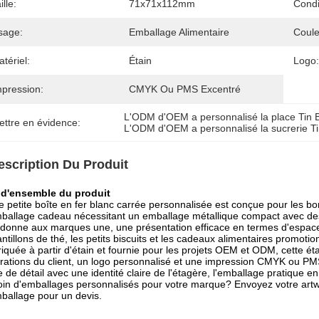
ille:
71x71x112mm
Condi
sage:
Emballage Alimentaire
Coule
tériel:
Étain
Logo:
mpression:
CMYK Ou PMS Excentré
L'ODM d'OEM a personnalisé la place Tin 
ettre en évidence:
L'ODM d'OEM a personnalisé la sucrerie T
escription Du Produit
 d'ensemble du produit
e petite boîte en fer blanc carrée personnalisée est conçue pour les bonbo
ballage cadeau nécessitant un emballage métallique compact avec des 
onne aux marques une, une présentation efficace en termes d'espace
ntillons de thé, les petits biscuits et les cadeaux alimentaires promotio
iquée à partir d'étain et fournie pour les projets OEM et ODM, cette é
strations du client, un logo personnalisé et une impression CMYK ou PMS
e de détail avec une identité claire de l'étagère, l'emballage pratique en
in d'emballages personnalisés pour votre marque? Envoyez votre artwork,
ballage pour un devis.