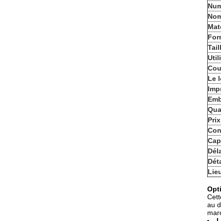
Num
Nom
Maté
For
Tail
Util
Cou
Le 
Imp
Emb
Qua
Pri
Con
Cap
Déla
Dét
Lieu
Opt
Cett
au d
marq
L