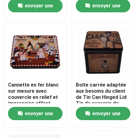
fer blanc recyclable
envoyer une
envoyer une
À propos de nous
demande
demande
Visite de l'usine
Contrôle de la qualité
Nous contacter
Cannette en fer blanc
Boîte carrée adaptée
sur mesure avec
aux besoins du client
Demandez un devis
couvercle en relief et
de Tin Can Hinged Lid
impression offset
Tin de sucrerie de
caramel avec
envoyer une
envoyer une
Biscuit Tin Can
l'ouverture de
distributeur
demande
demande
Sucrerie Tin Can