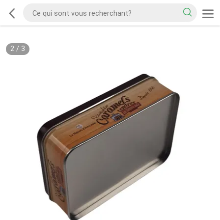
2
/
3