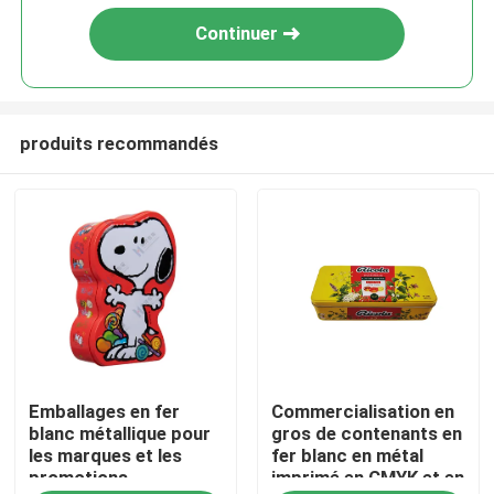
Continuer
produits recommandés
À la maison
Emballages en fer
Commercialisation en
Produits
blanc métallique pour
gros de contenants en
les marques et les
fer blanc en métal
promotions
imprimé en CMYK et en
Vidéos