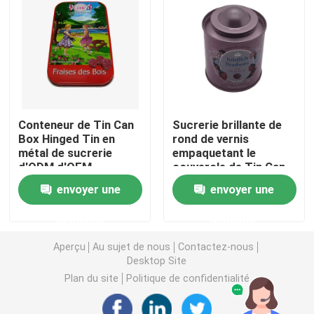
Bougie Tin Can
Chocolat Tin Box
Conteneur de Tin Can
Sucrerie brillante de
Bidons en vrac de Noël
Box Hinged Tin en
rond de vernis
métal de sucrerie
empaquetant le
d'ODM d'OEM
couvercle de Tin Can
Chariot de thé Tin
With Airtight Plug
envoyer une
envoyer une
Étain de café en métal
demande
demande
Aperçu
Au sujet de nous
Contactez-nous
Bidons vides de biscuit
Desktop Site
Plan du site
Politique de confidentialité
Boîtes de conservation des aliments