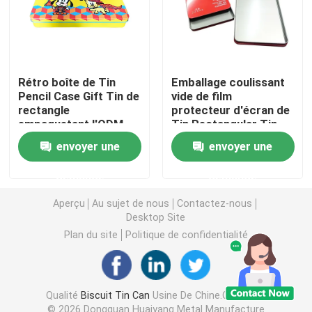
Bougie Tin Can
Chocolat Tin Box
Rétro boîte de Tin
Emballage coulissant
Pencil Case Gift Tin de
vide de film
rectangle
protecteur d'écran de
empaquetant l'ODM
Tin Rectangular Tin
Bidons en vrac de Noël
d'OEM
Box For
envoyer une
envoyer une
Chariot de thé Tin
demande
demande
Aperçu
Au sujet de nous
Contactez-nous
Étain de café en métal
Desktop Site
Plan du site
Politique de confidentialité
Bidons vides de biscuit
Qualité
Biscuit Tin Can
Usine De Chine.Copyright
Boîtes de conservation des aliments
© 2026 Dongguan Huaiyang Metal Manufacture