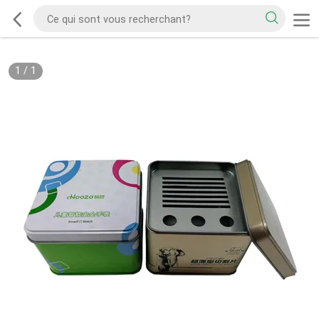
1
/
1