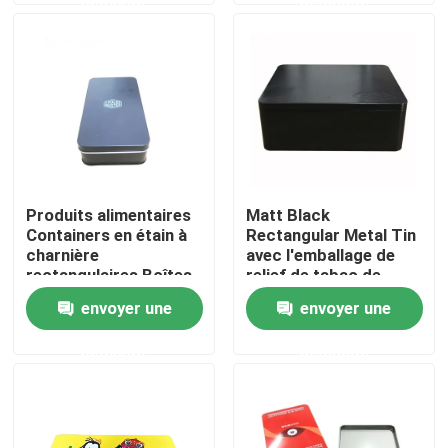
demande
demande
À propos de nous
Visite de l'usine
Contrôle de la qualité
Produits alimentaires
Matt Black
Containers en étain à
Rectangular Metal Tin
Nous contacter
charnière
avec l'emballage de
rectangulaires Boîtes
relief de tabac de
en étain métalliques
couvercle
envoyer une
envoyer une
Demandez un devis
Emballage Chine
Fournisseur
demande
demande
Biscuit Tin Can
Sucrerie Tin Can