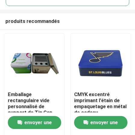
produits recommandés
Emballage
CMYK excentré
À la maison
rectangulaire vide
imprimant l'étain de
personnalisé de
empaquetage en métal
support de Tin Can
de cadeau
Produits
Container Box Case en
rectangulaire de Tin
envoyer une
envoyer une
métal avec le
With Hinged Lid
couvercle
Promotion
Vidéos